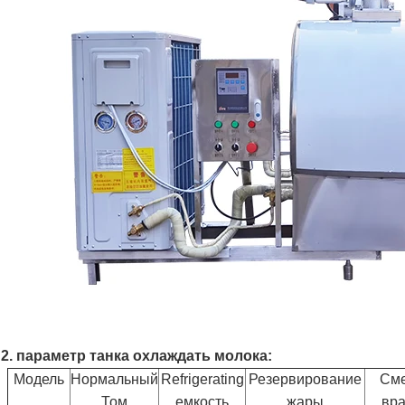
2. параметр танка охлаждать молока:
Модель
Нормальный
Refrigerating
Резервирование
См
Том
емкость
жары
вр