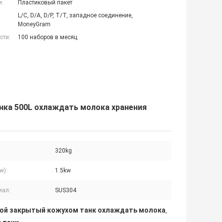
и:
Пластиковый пакет
L/C, D/A, D/P, T/T, западное соединение,
MoneyGram
сти:
100 наборов в месяц
нка 500L охлаждать молока хранения
320kg
w):
1.5kw
иал:
SUS304
ой закрытый кожухом танк охлаждать молока
,