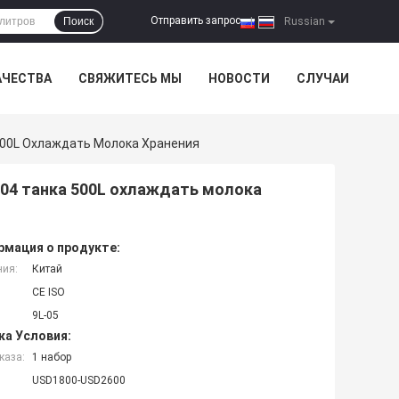
Отправить запрос
Поиск
|
Russian
АЧЕСТВА
СВЯЖИТЕСЬ МЫ
НОВОСТИ
СЛУЧАИ
00L Охлаждать Молока Хранения
04 танка 500L охлаждать молока
мация о продукте:
ния:
Китай
CE ISO
9L-05
ка Условия:
каза:
1 набор
USD1800-USD2600