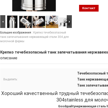
Контакт
Большие изображения :
Крепко течебезопасный
танк запечатывания нержавеющей стали 304 для
молочной фермы
Крепко течебезопасный танк запечатывания нержавею
описание
Течебезопасный 
Танк нержавеюще
Выделить:
Танк запечатыва
Хороший качественный трудный течебезопас
304stainless для мол
Goodqualityнержавеющая сталь