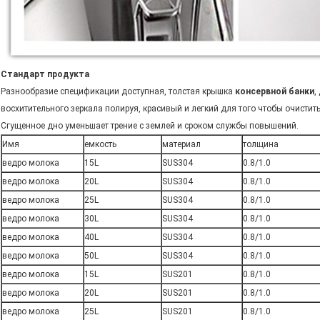
Стандарт продукта
Разнообразие спецификации доступная, толстая крышка
консервной банки
,
восхитительного зеркала полируя, красивый и легкий для того чтобы очистить
Сгущенное дно уменьшает трение с землей и сроком службы повышений.
Имя
емкость
материал
толщина
ведро молока
15L
SUS304
0.8/1.0
ведро молока
20L
SUS304
0.8/1.0
ведро молока
25L
SUS304
0.8/1.0
ведро молока
30L
SUS304
0.8/1.0
ведро молока
40L
SUS304
0.8/1.0
ведро молока
50L
SUS304
0.8/1.0
ведро молока
15L
SUS201
0.8/1.0
ведро молока
20L
SUS201
0.8/1.0
ведро молока
25L
SUS201
0.8/1.0