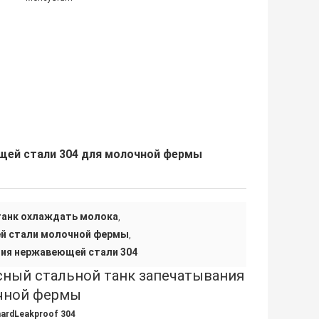
щей стали 304 для молочной фермы
танк охлаждать молока
,
й стали молочной фермы
,
ния нержавеющей стали 304
ный стальной танк запечатывания
очной фермы
hardLeakproof 304