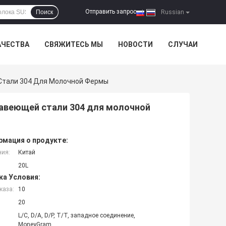
Отправить запрос
Поиск
|
Russian
АЧЕСТВА
СВЯЖИТЕСЬ МЫ
НОВОСТИ
СЛУЧАИ
Стали 304 Для Молочной Фермы
авеющей стали 304 для молочной
мация о продукте:
ния:
Китай
20L
ка Условия:
каза:
10
20
L/C, D/A, D/P, T/T, западное соединение,
MoneyGram