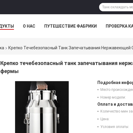
ДУКТЫ
О НАС
ПУТЕШЕСТВИЕ ФАБРИКИ
ПРОВЕРКА К
ка
Крепко Течебезопасный Танк Запечатывания Нержавеющей 
Крепко течебезопасный танк запечатывания нерж
фермы
Подробная инфор
Место происхожде
Номер модели:
Оплата и достав
Количество мин за
Цена:
Условия оплаты: