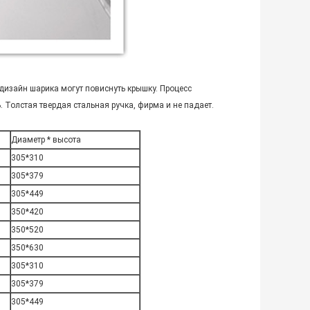
 дизайн шарика могут повиснуть крышку. Процесс
. Толстая твердая стальная ручка, фирма и не падает.
Диаметр * высота
305*310
305*379
305*449
350*420
350*520
350*630
305*310
305*379
305*449