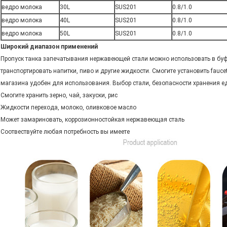
ведро молока
30L
SUS201
0.8/1.0
ведро молока
40L
SUS201
0.8/1.0
ведро молока
50L
SUS201
0.8/1.0
Широкий диапазон применений
Пропуск танка запечатывания нержавеющей стали можно использовать в буфет
транспортировать напитки, пиво и другие жидкости. Смогите установить fauce
магазина удобен для использования. Выбор стали, безопасности хранения ед
Смогите хранить зерно, чай, закуски, рис
Жидкости перехода, молоко, оливковое масло
Может замариновать, коррозионностойкая нержавеющая сталь
Соотвествуйте любая потребность вы имеете