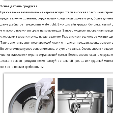
Ясная деталь продукта
Пряжка танка запечатывания нержавеющей стали высокая эластичная гермет
представление, хранение, окружающая среда подводн-вакуума, более длинна
даже ухабистое путешествие watertight. Вися дизайн крышки бочонка, легкий
его можно повиснуть сразу на краю ведра. Заново модернизированная крыш
с хорошим герметизирующ представление. Герметизируя резиновое кольцо сде
Танк запечатывания нержавеющей стали он толстая твердая жестко закреплен
Высокотемпературное сопротивление, отсутствие запах, безопасность и здоро
чистка, здоровье и охрана окружающей среды. Безопасность, охрана окружаю
держать роман продукта, не используйте стальной провод или трудный мате
согласно вашим требованиям.