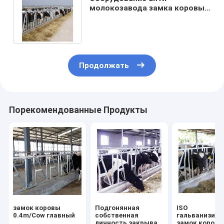
молокозавода замка коровы
толщины 3mm корозии
главного питаясь
Продолжать
Порекомендованные Продукты
замок коровы
Подгонянная
ISO
0.4m/Cow главный
собственная
гальванизиро
личность закрывая
замок коров