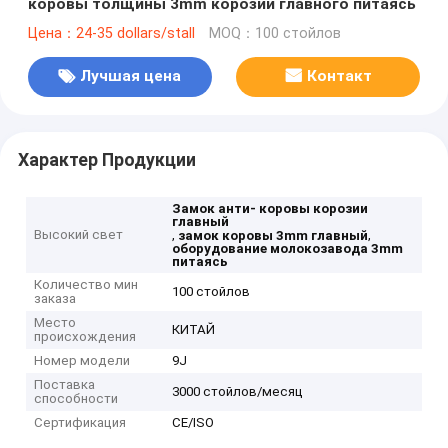
коровы толщины 3mm корозии главного питаясь
Цена：24-35 dollars/stall
MOQ：100 стойлов
Лучшая цена
Контакт
Характер Продукции
Замок анти- коровы корозии
главный
Высокий свет
,
,
замок коровы 3mm главный
оборудование молокозавода 3mm
питаясь
Количество мин
100 стойлов
заказа
Место
КИТАЙ
происхождения
Номер модели
9J
Поставка
3000 стойлов/месяц
способности
Сертификация
CE/ISO