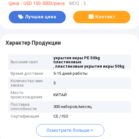
Цена：USD 150-3000/piece
MOQ：5
Лучшая цена
Контакт
Характер Продукции
укрытия икры PE 50kg
Высокий свет
пластиковые
,
пластиковые укрытия икры 50kg
Время доставки
5-15 дней работы
Количество мин
5
заказа
Место
КИТАЙ
происхождения
Поставка
300 наборов/месяц
способности
Сертификация
CE / ISO
Осмотрите больше