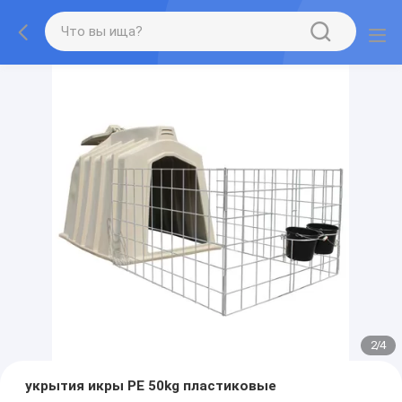
2
/
4
укрытия икры PE 50kg пластиковые