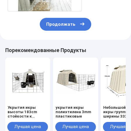
Продолжать
Порекомендованные Продукты
Укрытия икры
укрытия икры
Небольшой H
высоты 183cm
полиэтилена 3mm
икры группы
стойкости к
пластиковые
ширины 333c
действию кислот
доказательс
пластиковые с
ржавчины дл
Лучшая цена
Лучшая цена
Лучшая ц
гальванизированной
поголовья